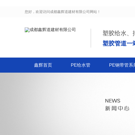
您好，欢迎访问
成都鑫辉道建材有限公司
网站！
塑胶给水、
塑胶管道一
鑫辉首页
PE给水管
PE钢带管系