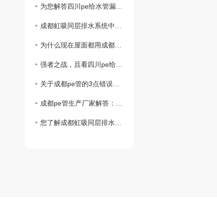
为您解答四川pe给水管漏水的预防措施？
成都虹吸同层排水系统中雨水斗的作用？
为什么现在屋面都用成都虹吸同层排水系统？
强者之战，且看四川pe给水管和钢管谁胜谁负？
关于成都pe管的3点错误认知你中过招吗？
成都pe管生产厂家解答：pe管真的可以使用50年吗？
您了解成都虹吸同层排水系统的主要构造都是什么吗