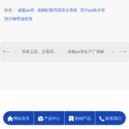
标签：
成都pe管
成都虹吸同层排水系统
四川pe给水管
四川钢带波纹管
强者之战，且看四川pe给水管和钢管谁胜谁负？
成都pe管生产厂家解答：pe管真的可以使用50年吗？
网站首页
产品中心
热销产品
联系我们