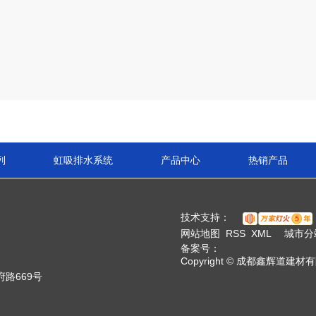
列
虹吸排水系统
产品中心
热销产品
技术支持：
城
网站地图
RSS
XML
城市分
备案号：
成
市
Copyright © 成都鑫辉道建
都
路669号
分
四
站