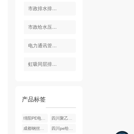
市政排水排污管系列
市政给水压力管系列
电力通讯管系类
虹吸同层排水系列
产品标签
绵阳PE电熔管件
四川聚乙烯（PE）钢丝网骨架管
成都钢丝骨架管
四川pe给水管批发