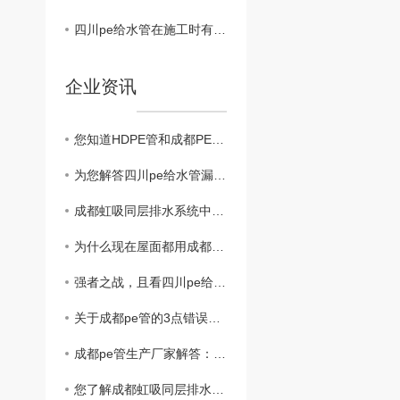
四川pe给水管在施工时有哪些要求呢？
企业资讯
您知道HDPE管和成都PE管的区别有哪些吗？
为您解答四川pe给水管漏水的预防措施？
成都虹吸同层排水系统中雨水斗的作用？
为什么现在屋面都用成都虹吸同层排水系统？
强者之战，且看四川pe给水管和钢管谁胜谁负？
关于成都pe管的3点错误认知你中过招吗？
成都pe管生产厂家解答：pe管真的可以使用50年吗？
您了解成都虹吸同层排水系统的主要构造都是什么吗