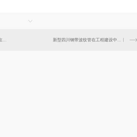
环保材料：探索四川钢带波纹管在设施建设中的可持续性应用
新型四川钢带波纹管在工程建设中的作用