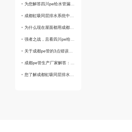
为您解答四川pe给水管漏水的预防措施？
成都虹吸同层排水系统中雨水斗的作用？
为什么现在屋面都用成都虹吸同层排水系统？
强者之战，且看四川pe给水管和钢管谁胜谁负？
关于成都pe管的3点错误认知你中过招吗？
成都pe管生产厂家解答：pe管真的可以使用50年吗？
您了解成都虹吸同层排水系统的主要构造都是什么吗