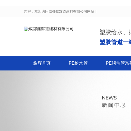
您好，欢迎访问
成都鑫辉道建材有限公司
网站！
塑胶给水、
塑胶管道一
鑫辉首页
PE给水管
PE钢带管系