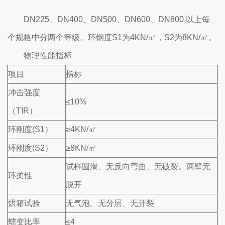
DN225、DN400、DN500、DN600、DN800,以上每
个规格中分两个等级。环钢度S1为4KN/㎡，S2为8KN/㎡。
物理性能指标
项目
指标
冲击强度
≤10%
（TIR）
环刚度(S1）
≥4KN/㎡
环刚度(S2）
≥8KN/㎡
试样圆滑、无反向弯曲、无破裂。两壁无
环柔性
脱开
烘箱试验
无气泡、无分层、无开裂
蠕变比率
≤4