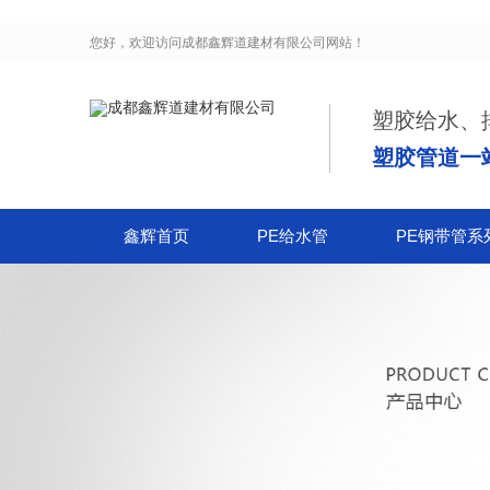
您好，欢迎访问
成都鑫辉道建材有限公司
网站！
塑胶给水、
塑胶管道一
鑫辉首页
PE给水管
PE钢带管系