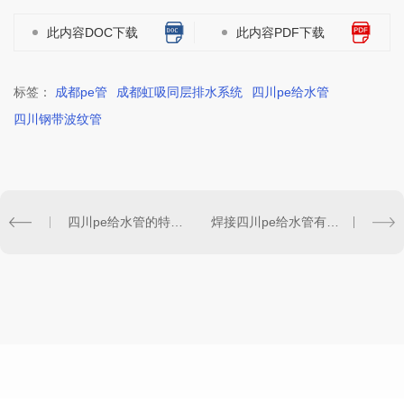
此内容DOC下载
此内容PDF下载
标签：
成都pe管
成都虹吸同层排水系统
四川pe给水管
四川钢带波纹管
四川pe给水管的特点有哪些？以及安装时需要注意哪些问题？
焊接四川pe给水管有哪些步骤？以下7点个方面带给大家！