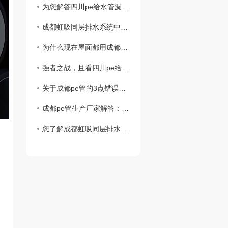
为您解答四川pe给水管漏水的预防措施？
成都虹吸同层排水系统中雨水斗的作用？
为什么现在屋面都用成都虹吸同层排水系统？
强者之战，且看四川pe给水管和钢管谁胜谁负？
关于成都pe管的3点错误认知你中过招吗？
成都pe管生产厂家解答：pe管真的可以使用50年吗？
您了解成都虹吸同层排水系统的主要构造都是什么吗