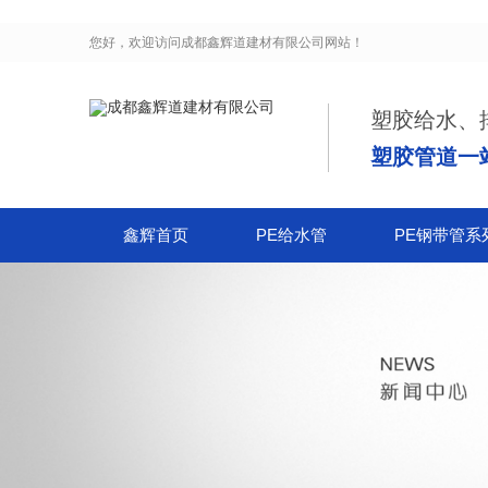
您好，欢迎访问
成都鑫辉道建材有限公司
网站！
塑胶给水、
塑胶管道一
鑫辉首页
PE给水管
PE钢带管系