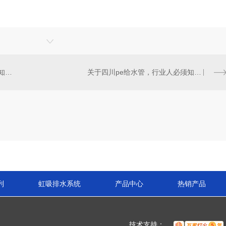
不得不提的四川pe给水管安装小知识？
关于四川pe给水管，行业人必须知道的事儿？
列
虹吸排水系统
产品中心
热销产品
技术支持：